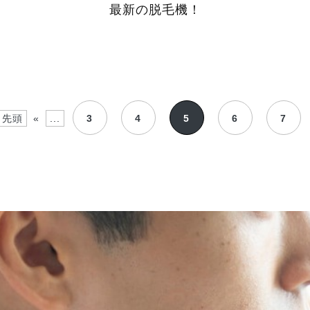
最新の脱毛機！
 先頭
«
...
3
4
5
6
7