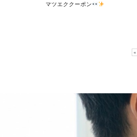
マツエククーポン
«