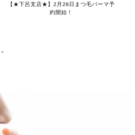
【★下呂支店★】2月26日まつ毛パーマ予
約開始！
»